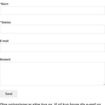
*Navn
*Telefon
E-mail
Besked
Dine oplysninger er sikre hos os. Vi vil kun bruge din e-mail og