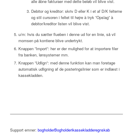
alle åbne fakturaer med dette beløb vil blive vist.
Debitor og kreditor: skriv D eller K i et af D/K felterne
og stil cursoren i feltet til højre à tryk ”Opslag” à
debitor/kreditor listen vil blive vist.
u/m: hvis du sætter flueben i denne ud for en linie, så vil
momsen på kontiene blive undertrykt.
Knappen ”Import”: her er der mulighed for at importere filer
fra banken, lønsystemer mm.
Knappen ”Udlign”: med denne funktion kan man foretage
automatisk udligning af de posteringslinier som er indlæst i
kassekladden.
Support emner:
bogholder
Bogholderi
kassekladde
regnskab