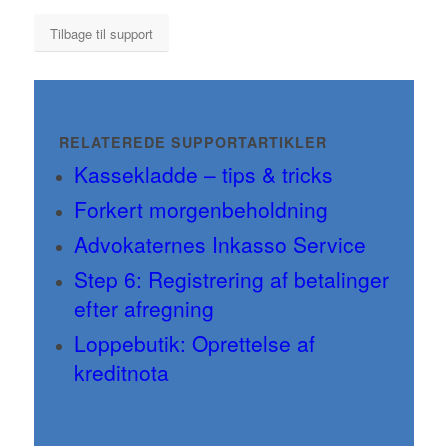
Tilbage til support
RELATEREDE SUPPORTARTIKLER
Kassekladde – tips & tricks
Forkert morgenbeholdning
Advokaternes Inkasso Service
Step 6: Registrering af betalinger
efter afregning
Loppebutik: Oprettelse af
kreditnota