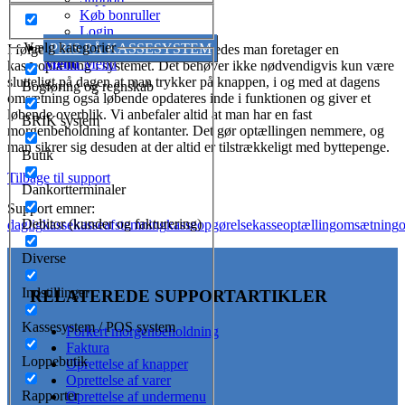
Køb bonruller
Login
Vælg kategorier
PRIS PÅ KASSESYSTEM
I følgende video bliver det vist hvorledes man foretager en
Menu
Menu
kasseoptælling i systemet. Det behøver ikke nødvendigvis kun være
slutteligt på dagen at man trykker på knappen, i og med at dagens
Bogføring og regnskab
omsætning også løbende opdateres inde i funktionen og giver et
løbende overblik. Vi anbefaler altid at man har en fast
BRIK system
morgenbeholdning af kontanter. Det gør optællingen nemmere, og
man sikrer sig desuden at der altid er tilstrækkeligt med byttepenge.
Butik
Tilbage til support
Dankortterminaler
Support emner:
Debitor (kunder og fakturering)
daglig
kasse
kasseafstemning
kasseopgørelse
kasseoptælling
omsætning
o
Diverse
Indstillinger
RELATEREDE SUPPORTARTIKLER
Kassesystem / POS system
Forkert morgenbeholdning
Faktura
Loppebutik
Oprettelse af knapper
Oprettelse af varer
Rapporter
Oprettelse af undermenu