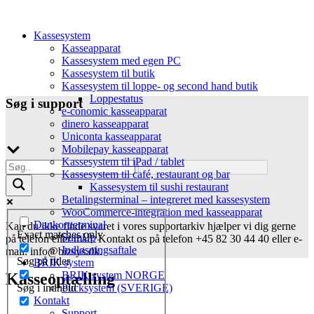
Kassesystem
Kasseapparat
Kassesystem med egen PC
Kassesystem til butik
Kassesystem til loppe- og second hand butik
Loppestatus
Søg i support
e-conomic kasseapparat
dinero kasseapparat
Uniconta kasseapparat
Mobilepay kasseapparat
Kassesystem til iPad / tablet
Kassesystem til café, restaurant og bar
Kassesystem til sushi restaurant
Betalingsterminal – integreret med kassesystem
WooCommerce-integration med kasseapparat
Dankortterminal
Kan du ikke finde svaret i vores supportarkiv hjælper vi dig gerne
Exact matches only
SumUp
på telefon eller mail. Kontakt os på telefon +45 82 30 44 40 eller e-
Indløsningsaftale
mail: info@bizsys.dk.
Søg på titler
BRIK system
BRIK system NORGE
Kasseoptælling
Pucksystem (SVERIGE)
Søg i indhold
Kontakt
Support