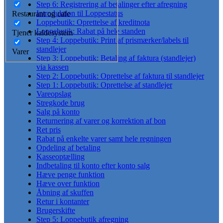
Step 6: Registrering af betalinger efter afregning
Introduktion til Loppestatus
Restaurant og cafe
Loppebutik: Oprettelse af kreditnota
Loppebutik: Rabat på hele standen
Tjener kaldesystem
Step 4: Loppebutik: Print af prismærker/labels til
standlejer
Varer
Step 3: Loppebutik: Betaling af faktura (standlejer)
via kassen
Step 2: Loppebutik: Oprettelse af faktura til standlejer
Step 1: Loppebutik: Oprettelse af standlejer
Vareopslag
Stregkode brug
Salg på konto
Returnering af varer og korrektion af bon
Ret pris
Rabat på enkelte varer samt hele regningen
Opdeling af betaling
Kasseoptælling
Indbetaling til konto efter konto salg
Hæve penge funktion
Hæve over funktion
Åbning af skuffen
Retur i kontanter
Brugerskifte
Step 5: Loppebutik afregning