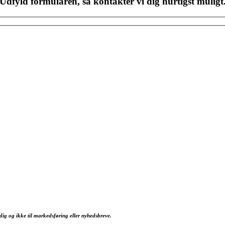
Udfyld formularen, så kontakter vi dig hurtigst muligt
dig og ikke til markedsføring eller nyhedsbreve.