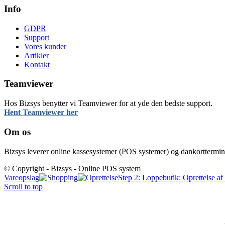
Info
GDPR
Support
Vores kunder
Artikler
Kontakt
Teamviewer
Hos Bizsys benytter vi Teamviewer for at yde den bedste support.
Hent Teamviewer her
Om os
Bizsys leverer online kassesystemer (POS systemer) og dankortterminaler
© Copyright - Bizsys - Online POS system
Vareopslag
Step 2: Loppebutik: Oprettelse af f
Scroll to top