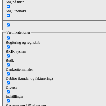
Søg på titler
Søg i indhold
Vælg kategorier
Bogføring og regnskab
BRIK system
Butik
Dankortterminaler
Debitor (kunder og fakturering)
Diverse
Indstillinger
Kassesystem / POS system