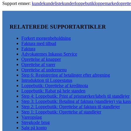
Support emner:
kunde
kundeliste
kunder
loppebutik
loppemarked
oprette
RELATEREDE SUPPORTARTIKLER
Forkert morgenbeholdning
Faktura med tilbud
Faktura
Advokaternes Inkasso Service
Oprettelse af knapper
Oprettelse af varer
Oprettelse af undermenu
Step 6: Registrering af betalinger efter afregning
Introduktion til Loppestatus
Loppebutik: Oprettelse af kreditnota
Loppebutik: Rabat på hele standen
Step 4: Loppebutik: Print af prismærker/labels til standlejer
Step 3: Loppebutik: Betaling af faktura (standlejer) via kas
Step 2: Loppebutik: Oprettelse af faktura til standlejer
Step 1: Loppebutik: Oprettelse af standlejer
Vareopslag
Stregkode brug
Salg på konto