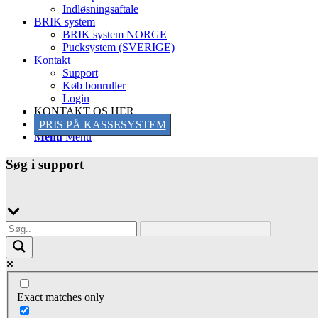
Indløsningsaftale
BRIK system
BRIK system NORGE
Pucksystem (SVERIGE)
Kontakt
Support
Køb bonruller
Login
KONTAKT OS HER
PRIS PÅ KASSESYSTEM
Menu
Menu
Søg i support
Exact matches only