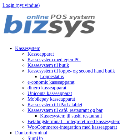
Login (nyt vindue)
Kassesystem
Kasseapparat
Kassesystem med egen PC
Kassesystem til butik
Kassesystem til loppe- og second hand butik
Loppestatus
e-conomic kasseapparat
dinero kasseapparat
Uniconta kasseapparat
Mobilepay kasseapparat
Kassesystem til iPad / tablet
Kassesystem til café, restaurant og bar
Kassesystem til sushi restaurant
Betalingsterminal – integreret med kassesystem
WooCommerce-integration med kasseapparat
Dankortterminal
SumUp