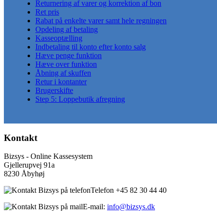
Returnering af varer og korrektion af bon
Ret pris
Rabat på enkelte varer samt hele regningen
Opdeling af betaling
Kasseoptælling
Indbetaling til konto efter konto salg
Hæve penge funktion
Hæve over funktion
Åbning af skuffen
Retur i kontanter
Brugerskifte
Step 5: Loppebutik afregning
Kontakt
Bizsys - Online Kassesystem
Gjellerupvej 91a
8230 Åbyhøj
Telefon +45 82 30 44 40
E-mail:
info@bizsys.dk