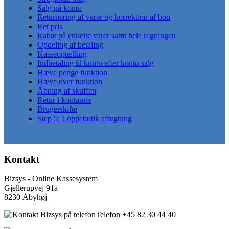
Salg på konto
Returnering af varer og korrektion af bon
Ret pris
Rabat på enkelte varer samt hele regningen
Opdeling af betaling
Kasseoptælling
Indbetaling til konto efter konto salg
Hæve penge funktion
Hæve over funktion
Åbning af skuffen
Retur i kontanter
Brugerskifte
Step 5: Loppebutik afregning
Kontakt
Bizsys - Online Kassesystem
Gjellerupvej 91a
8230 Åbyhøj
Telefon +45 82 30 44 40