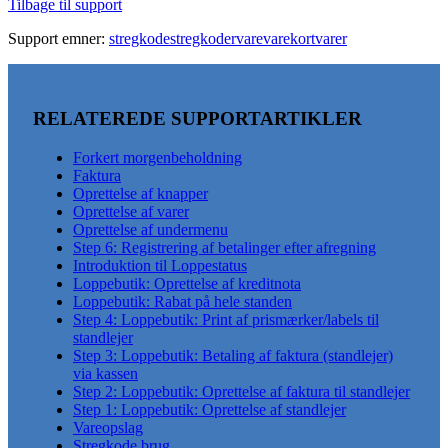
Tilbage til support
Support emner:
stregkode
stregkoder
vare
varekort
varer
RELATEREDE SUPPORTARTIKLER
Forkert morgenbeholdning
Faktura
Oprettelse af knapper
Oprettelse af varer
Oprettelse af undermenu
Step 6: Registrering af betalinger efter afregning
Introduktion til Loppestatus
Loppebutik: Oprettelse af kreditnota
Loppebutik: Rabat på hele standen
Step 4: Loppebutik: Print af prismærker/labels til
standlejer
Step 3: Loppebutik: Betaling af faktura (standlejer)
via kassen
Step 2: Loppebutik: Oprettelse af faktura til standlejer
Step 1: Loppebutik: Oprettelse af standlejer
Vareopslag
Stregkode brug