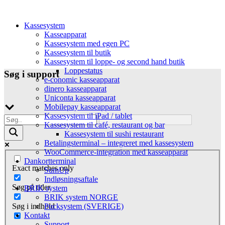
Kassesystem
Kasseapparat
Kassesystem med egen PC
Kassesystem til butik
Kassesystem til loppe- og second hand butik
Loppestatus
Søg i support
e-conomic kasseapparat
dinero kasseapparat
Uniconta kasseapparat
Mobilepay kasseapparat
Kassesystem til iPad / tablet
Kassesystem til café, restaurant og bar
Kassesystem til sushi restaurant
Betalingsterminal – integreret med kassesystem
WooCommerce-integration med kasseapparat
Dankortterminal
Exact matches only
SumUp
Indløsningsaftale
Søg på titler
BRIK system
BRIK system NORGE
Pucksystem (SVERIGE)
Søg i indhold
Kontakt
Support