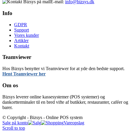
E-mail:
info@bizsys.dk
Info
GDPR
Support
Vores kunder
Artikler
Kontakt
Teamviewer
Hos Bizsys benytter vi Teamviewer for at yde den bedste support.
Hent Teamviewer her
Om os
Bizsys leverer online kassesystemer (POS systemer) og
dankortterminaler til en bred vifte af butikker, restauranter, caféer og
barer.
© Copyright - Bizsys - Online POS system
Salg på konto
Vareopslag
Scroll to top