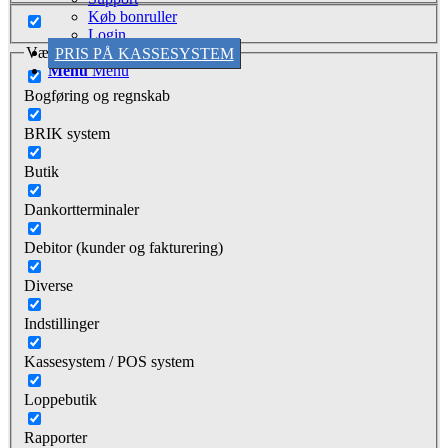
Køb bonruller
Login
Vælg kategorier
PRIS PÅ KASSESYSTEM
Menu
Menu
Bogføring og regnskab
BRIK system
Butik
Dankortterminaler
Debitor (kunder og fakturering)
Diverse
Indstillinger
Kassesystem / POS system
Loppebutik
Rapporter